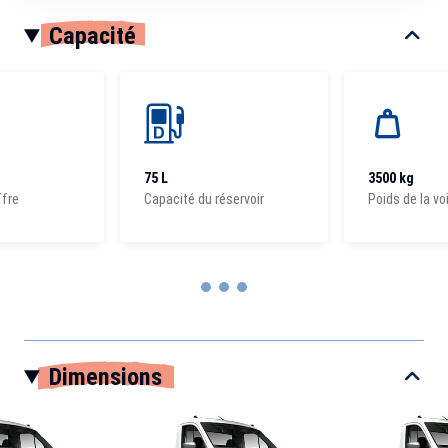
Capacité
75 L
3500 kg
ffre
Capacité du réservoir
Poids de la vo
Item
1
Dimensions
of
3