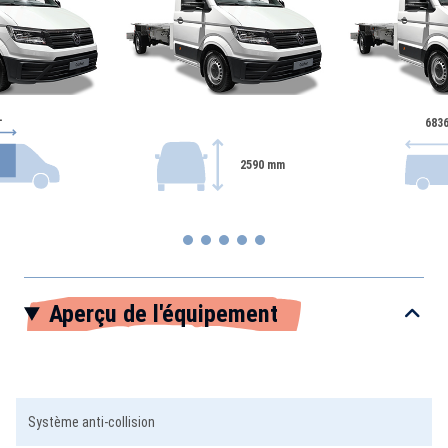
-
683
2590 mm
Item
Aperçu de l'équipement
1
of
5
Système anti-collision