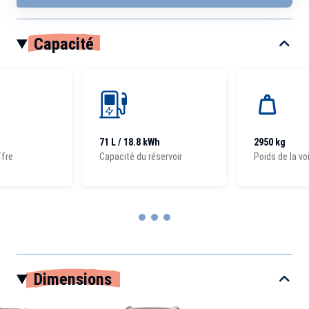
Capacité
71 L / 18.8 kWh
2950 kg
ffre
Capacité du réservoir
Poids de la vo
Item
1
Dimensions
of
3